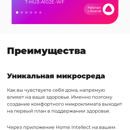
T-HU3-A102E-WF
SC-AH986E102
Серия Home Intellect: A102E-WF
Cерия Home Intellect: A101E-WF
Серия Smart: A100E
SC-AH986E100
Преимущества
Уникальная микросреда
Как вы чувствуете себя дома, напрямую
влияет на ваше здоровье. Именно поэтому
создание комфортного микроклимата выходит
на первый план в поддержании здоровья.
Через приложение Home Intellect на вашем